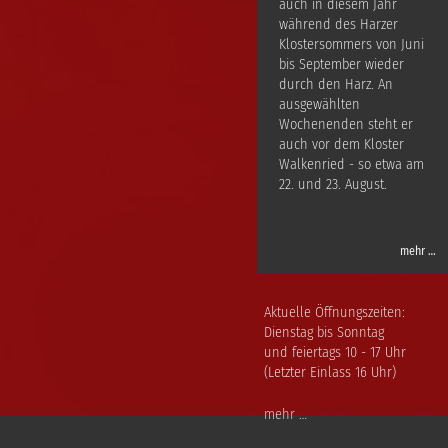
auch in diesem Jahr
während des Harzer
Klostersommers von Juni
bis September wieder
durch den Harz. An
ausgewählten
Wochenenden steht er
auch vor dem Kloster
Walkenried - so etwa am
22. und 23. August.
mehr …
Aktuelle Öffnungszeiten:
Dienstag bis Sonntag
und feiertags 10 - 17 Uhr
(Letzter Einlass 16 Uhr)
mehr …