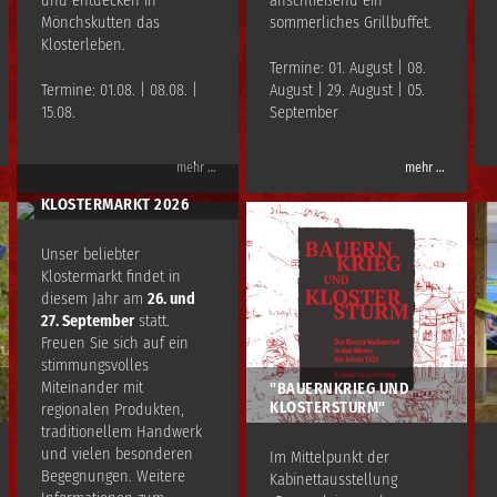
und entdecken in
anschließend ein
Mönchskutten das
sommerliches Grillbuffet.
Klosterleben.
Termine: 01. August | 08.
Termine: 01.08. | 08.08. |
August | 29. August | 05.
15.08.
September
mehr …
mehr …
KLOSTERMARKT 2026
Unser beliebter
Klostermarkt findet in
diesem Jahr am
26. und
27. September
statt.
Freuen Sie sich auf ein
stimmungsvolles
Miteinander mit
"BAUERNKRIEG UND
KLOSTERSTURM"
regionalen Produkten,
traditionellem Handwerk
und vielen besonderen
Im Mittelpunkt der
Begegnungen. Weitere
Kabinettausstellung