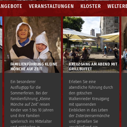
ANGEBOTE
VERANSTALTUNGEN
KLOSTER
WELTER
FAMILIENFÜHRUNG KLEINE
KREUZGANG AM ABEND MIT
MÖNCHE AUF ZEIT
GRILLBUFFET
Ein besonderer
Erleben Sie eine
Ausflugtipp für die
abendliche Führung durch
Sommerferien. Bei der
den gotischen
Familienführung „Kleine
Walkenrieder Kreuzgang
Mönche auf Zeit“ reisen
mit spannenden
Kinder von 5 bis 10 Jahren
Einblicken in das Leben
und ihre Familien
der Zisterziensermönche
spielerisch ins Mittelalter
und genießen Sie