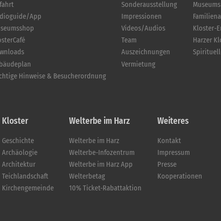
fahrt
Sonderausstellung
Museums
dioguide/App
Impressionen
Familien
seumsshop
Videos/Audios
Kloster-
osterCafé
Team
Harzer K
wnloads
Auszeichnungen
Spirituel
bäudeplan
Vermietung
chtige Hinweise & Besucherordnung
Kloster
Welterbe im Harz
Weiteres
Geschichte
Welterbe im Harz
Kontakt
Archäologie
Welterbe-Infozentrum
Impressum
Architektur
Welterbe im Harz App
Presse
Teichlandschaft
Welterbetag
Kooperationen
Kirchengemeinde
10% Ticket-Rabattaktion