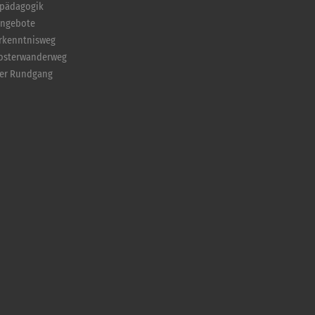
pädagogik
angebote
Erkenntnisweg
losterwanderweg
ler Rundgang