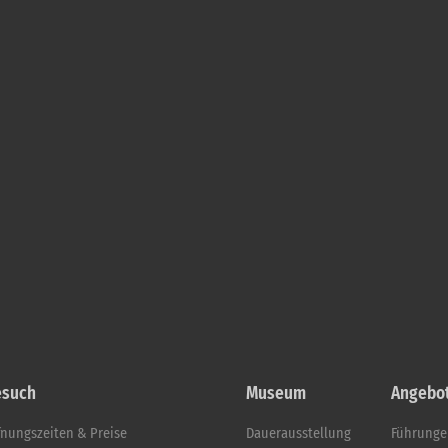
esuch
Museum
Angebo
fnungszeiten & Preise
Dauerausstellung
Führung