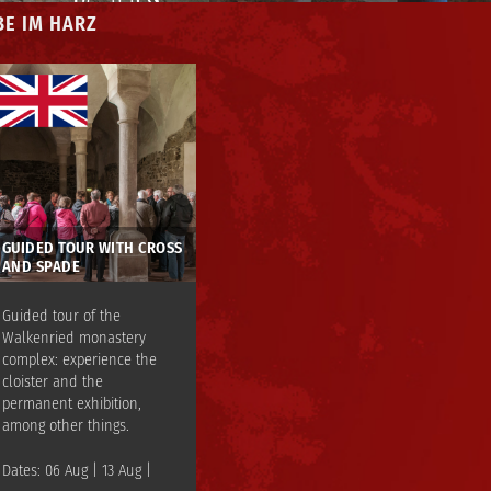
BE IM HARZ
GUIDED TOUR WITH CROSS
AND SPADE
Guided tour of the
Walkenried monastery
complex: experience the
cloister and the
permanent exhibition,
among other things.
Dates: 06 Aug | 13 Aug |