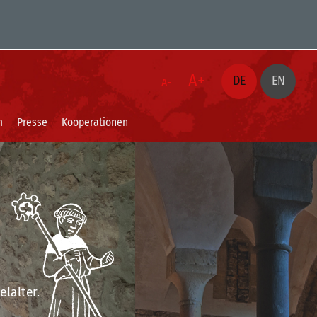
A+
DE
EN
A-
m
Presse
Kooperationen
lalter.