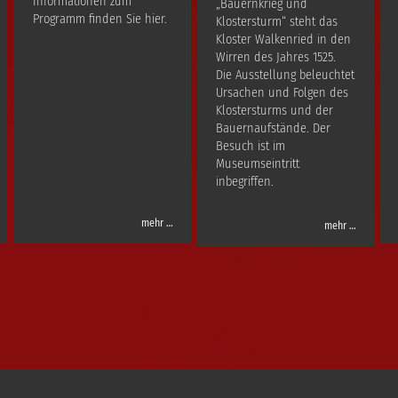
Informationen zum
„Bauernkrieg und
Programm finden Sie hier.
Klostersturm“ steht das
Kloster Walkenried in den
Wirren des Jahres 1525.
Die Ausstellung beleuchtet
Ursachen und Folgen des
Klostersturms und der
Bauernaufstände. Der
Besuch ist im
Museumseintritt
inbegriffen.
mehr …
mehr …