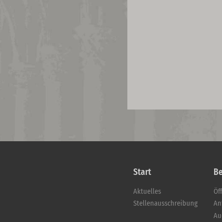
Start
B
Aktuelles
Öf
Stellenausschreibung
An
Au