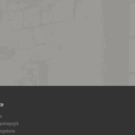
te
en
pädagogik
angebote