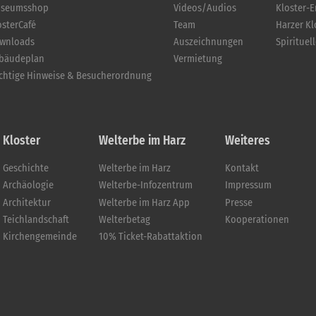
seumsshop
Videos/Audios
Kloster-
osterCafé
Team
Harzer K
wnloads
Auszeichnungen
Spirituel
bäudeplan
Vermietung
chtige Hinweise & Besucherordnung
Kloster
Welterbe im Harz
Weiteres
Geschichte
Welterbe im Harz
Kontakt
Archäologie
Welterbe-Infozentrum
Impressum
Architektur
Welterbe im Harz App
Presse
Teichlandschaft
Welterbetag
Kooperationen
Kirchengemeinde
10% Ticket-Rabattaktion