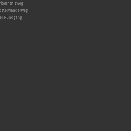
Erkenntnisweg
losterwanderweg
ler Rundgang