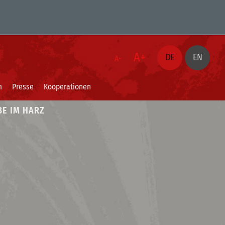
A+
DE
EN
A-
m
Presse
Kooperationen
BE IM HARZ