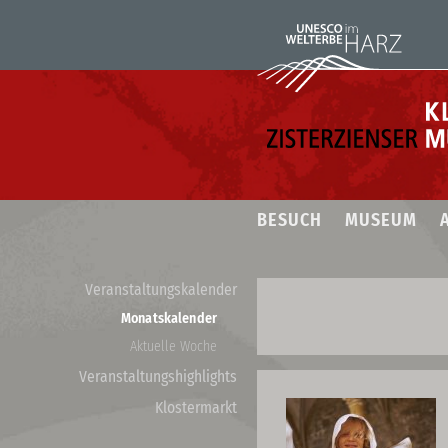
BESUCH
MUSEUM
Veranstaltungskalender
Monatskalender
Aktuelle Woche
Veranstaltungshighlights
Klostermarkt