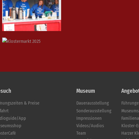
esuch
Museum
Angebo
fnungszeiten & Preise
Dauerausstellung
Führung
fahrt
Sonderausstellung
Museums
dioguide/App
Impressionen
Familien
seumsshop
Videos/Audios
Kloster-
osterCafé
Team
Harzer K