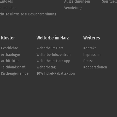
wnloads
Auszeichnungen
Spirituel
bäudeplan
Vermietung
chtige Hinweise & Besucherordnung
Kloster
Welterbe im Harz
Weiteres
Geschichte
Welterbe im Harz
Kontakt
Archäologie
Welterbe-Infozentrum
Impressum
Architektur
Welterbe im Harz App
Presse
Teichlandschaft
Welterbetag
Kooperationen
Kirchengemeinde
10% Ticket-Rabattaktion