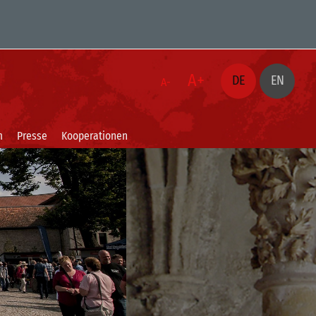
A+
DE
EN
A-
m
Presse
Kooperationen