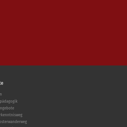
te
en
pädagogik
angebote
Erkenntnisweg
losterwanderweg